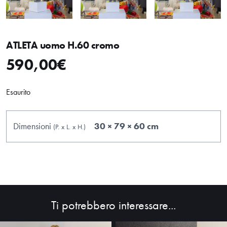
ATLETA uomo H.60 cromo
590,00
€
Esaurito
Dimensioni
30 × 79 × 60 cm
(P.
x
L.
x
H.
)
Ti potrebbero interessare...