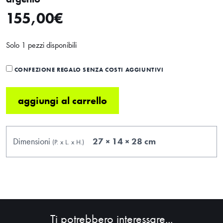
155,00
€
Solo 1 pezzi disponibili
CONFEZIONE REGALO SENZA COSTI AGGIUNTIVI
aggiungi al carrello
Dimensioni
27 × 14 × 28 cm
(P.
x
L.
x
H.
)
Ti potrebbero interessare...