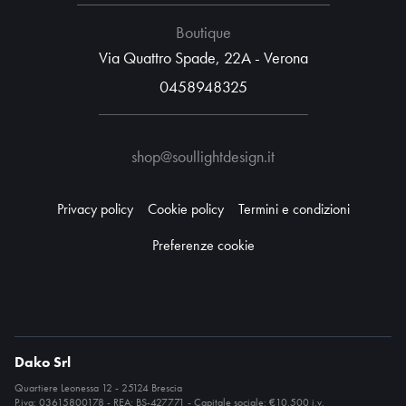
Boutique
Via Quattro Spade, 22A - Verona
0458948325
shop@soullightdesign.it
Privacy policy
Cookie policy
Termini e condizioni
Preferenze cookie
Dako Srl
Quartiere Leonessa 12 - 25124 Brescia
P.iva: 03615800178 - REA: BS-427771 - Capitale sociale: €10.500 i.v.