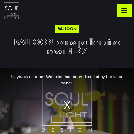
BALLOON
BALLOON cane palloncino
rosa H.27
This
is
a
Playback on other Websites has been disabled by the video
modal
window.
owner.
Video
Player
is
loading.