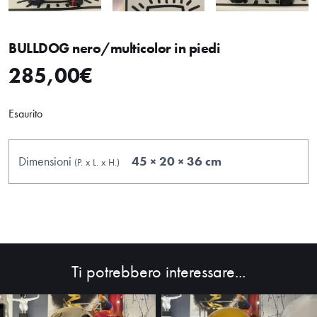
BULLDOG nero/multicolor in piedi
285,00
€
Esaurito
Dimensioni
45 × 20 × 36 cm
(P.
x
L.
x
H.
)
HOME
ABOUT
SHOP
Ti potrebbero interessare...