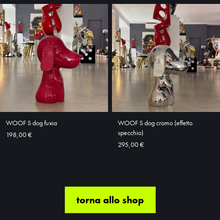
WOOF S dog fuxia
WOOF S dog cromo (effetto
specchio)
198,00 €
295,00 €
torna allo shop