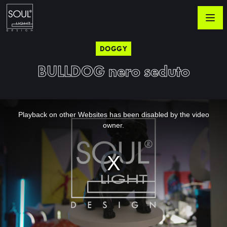
DOGGY
BULLDOG nero seduto
This
is
a
Playback on other Websites has been disabled by the video
modal
window.
owner.
Video
Player
is
loading.