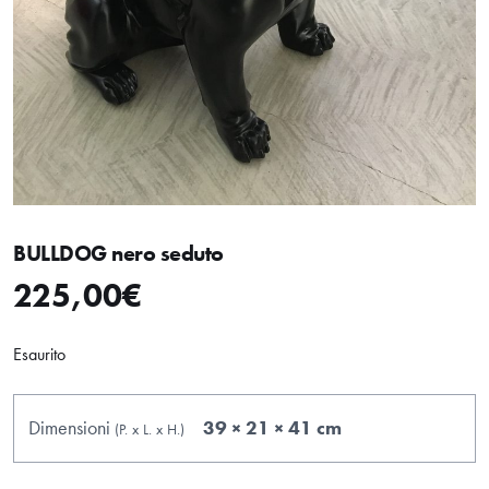
BULLDOG nero seduto
225,00
€
Esaurito
Dimensioni
39 × 21 × 41 cm
(P.
x
L.
x
H.
)