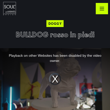
DOGGY
BULLDOG rosso in piedi
This
is
a
Playback on other Websites has been disabled by the video
modal
window.
owner.
Video
Player
is
loading.