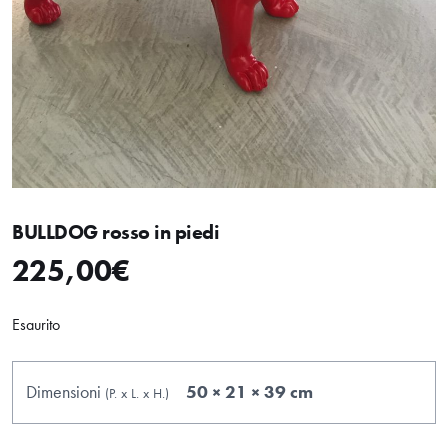
BULLDOG rosso in piedi
225,00
€
Esaurito
Dimensioni
50 × 21 × 39 cm
(P.
x
L.
x
H.
)