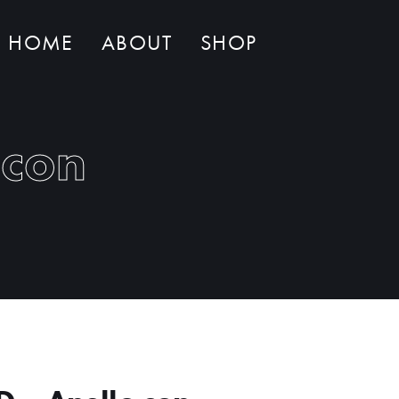
HOME
ABOUT
SHOP
Non ci sono al momento prodotti nel carrello
 con