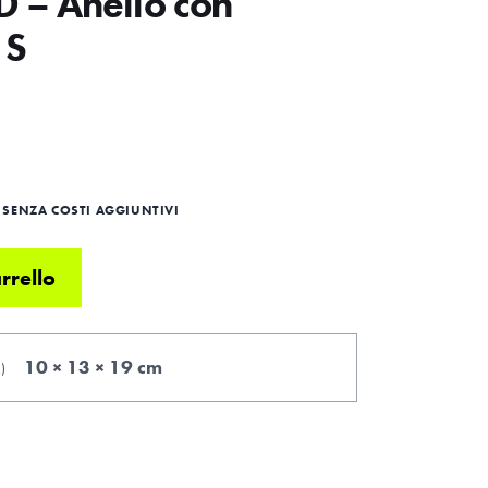
– Anello con
 S
SENZA COSTI AGGIUNTIVI
rrello
10 × 13 × 19 cm
.
)