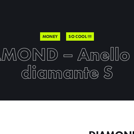
MONEY
SO COOL !!!
MOND – Anello
diamante S