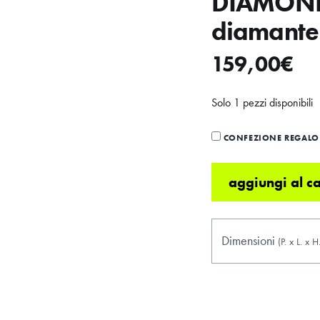
DIAMOND 
diamante
159,00
€
Solo 1 pezzi disponibili
CONFEZIONE REGALO 
aggiungi al ca
Dimensioni
(P.
x
L.
x
H