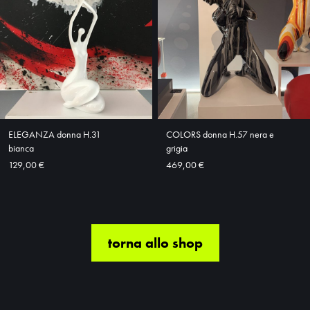
ELEGANZA donna H.31
COLORS donna H.57 nera e
bianca
grigia
129,00 €
469,00 €
torna allo shop