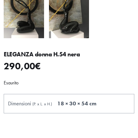
ELEGANZA donna H.54 nera
290,00
€
Esaurito
Dimensioni
18 × 30 × 54 cm
(P.
x
L.
x
H.
)