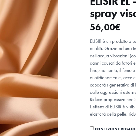
ELISIR EL
spray vis
56,00
€
ELISIR è un prodotto a ba
qualità. Grazie ad una te
dell'acqua vibrazioni (co
danni causati da fattori e
l'inquinamento, il fumo e 
quotidianamente, acceler
capacità rigenerativa di
dalle aggressioni estern
Riduce progressivamente 
L'effetto di ELISIR è vis
elasticità della pelle, r
CONFEZIONE REGALO 