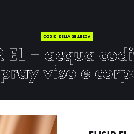
CODICI DELLA BELLEZZA
R EL – acqua codi
spray viso e corp