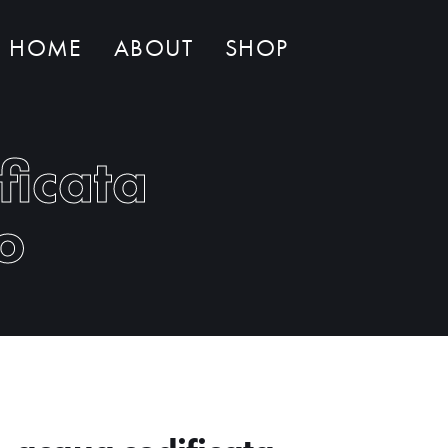
HOME
ABOUT
SHOP
Non ci sono al momento prodotti nel carrello
ficata
o