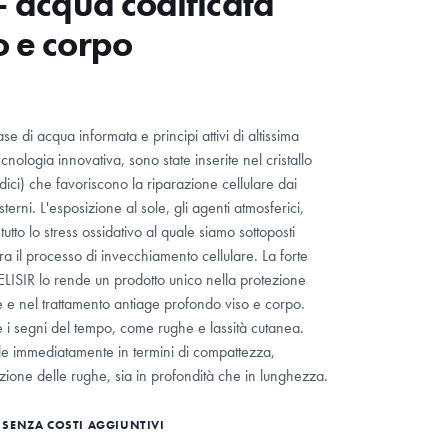
 – acqua codificata
o e corpo
se di acqua informata e principi attivi di altissima
cnologia innovativa, sono state inserite nel cristallo
dici) che favoriscono la riparazione cellulare dai
sterni. L'esposizione al sole, gli agenti atmosferici,
tutto lo stress ossidativo al quale siamo sottoposti
a il processo di invecchiamento cellulare. La forte
 ELISIR lo rende un prodotto unico nella protezione
e e nel trattamento antiage profondo viso e corpo.
i segni del tempo, come rughe e lassità cutanea.
ibile immediatamente in termini di compattezza,
iduzione delle rughe, sia in profondità che in lunghezza.
SENZA COSTI AGGIUNTIVI