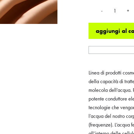
-
+
QUANTITÀ
aggiungi al ca
Linea di prodotti cosme
della capacità di trat
molecola dell’acqua. P
potente conduttore elet
tecnologie che vengon
l’acqua del nostro cor
(frequenze). L’acqua f
all’interno delle cell