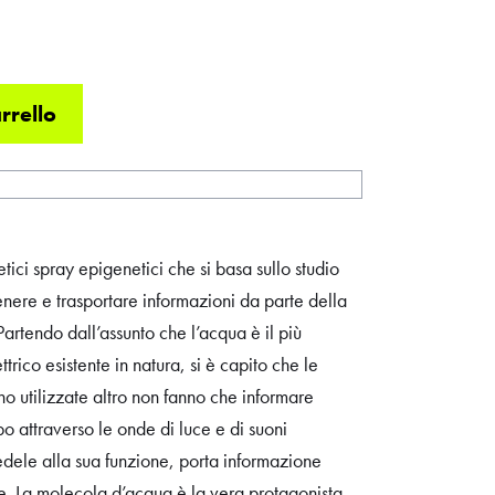
rrello
tici spray epigenetici che si basa sullo studio
tenere e trasportare informazioni da parte della
artendo dall’assunto che l’acqua è il più
trico esistente in natura, si è capito che le
o utilizzate altro non fanno che informare
po attraverso le onde di luce e di suoni
edele alla sua funzione, porta informazione
ule. La molecola d’acqua è la vera protagonista