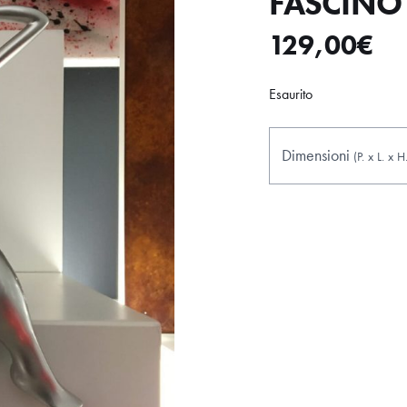
FASCINO 
129,00
€
Esaurito
Dimensioni
(P.
x
L.
x
H