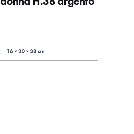
donna H.38 argento
16 × 20 × 38 cm
.
)