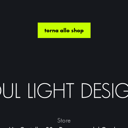
torna allo shop
Store