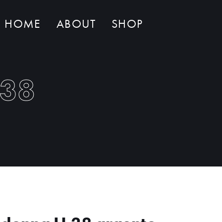
HOME
ABOUT
SHOP
Non ci sono al momento prodotti nel carrello
.38