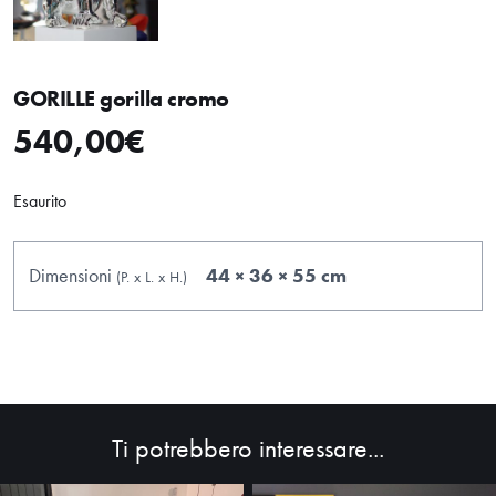
GORILLE gorilla cromo
540,00
€
Esaurito
Dimensioni
44 × 36 × 55 cm
(P.
x
L.
x
H.
)
Ti potrebbero interessare...