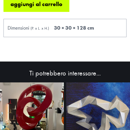
aggiungi al carrello
Dimensioni
30 × 30 × 128 cm
(P.
x
L.
x
H.
)
Ti potrebbero interessare...
HOME