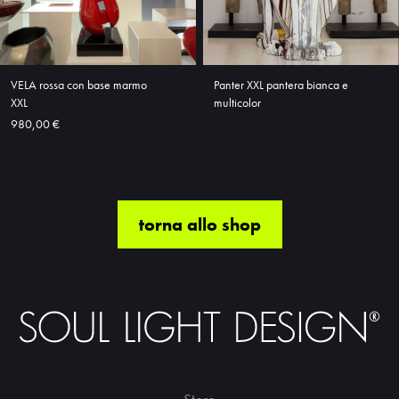
VELA rossa con base marmo
Panter XXL pantera bianca e
XXL
multicolor
980,00 €
torna allo shop