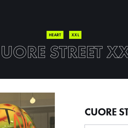
HEART
XXL
UORE STREET X
CUORE ST