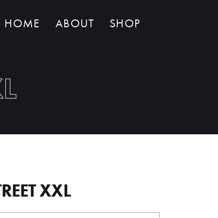
HOME
ABOUT
SHOP
Non ci sono al momento prodotti nel carrello
XL
REET XXL