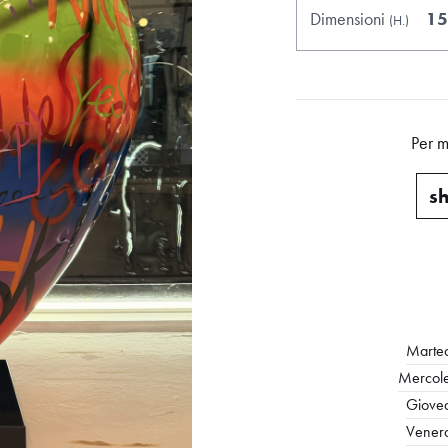
Dimensioni
15
(H.
)
Per m
sh
Marted
Mercole
Gioved
Venerd