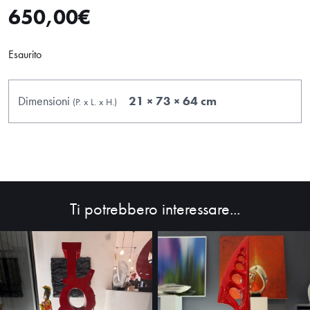
650,00
€
Esaurito
Dimensioni
21 × 73 × 64 cm
(P.
x
L.
x
H.
)
Ti potrebbero interessare...
HOME