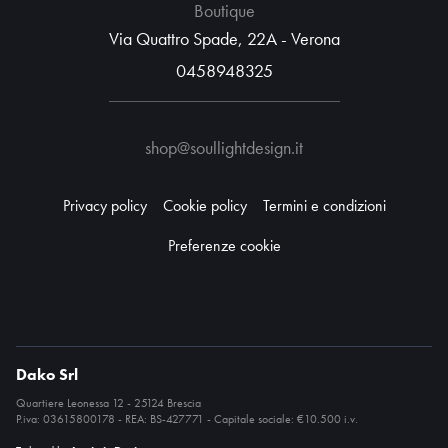
Boutique
Via Quattro Spade, 22A - Verona
0458948325
shop@soullightdesign.it
Privacy policy
Cookie policy
Termini e condizioni
Preferenze cookie
Dako Srl
Quartiere Leonessa 12 - 25124 Brescia
P.iva: 03615800178 - REA: BS-427771 - Capitale sociale: €10.500 i.v.