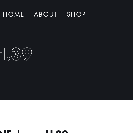
HOME
ABOUT
SHOP
Non ci sono al momento prodotti nel carrello
H.39