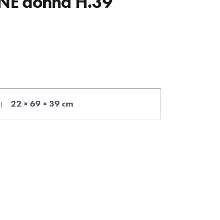
NE donna H.39
22 × 69 × 39 cm
.
)