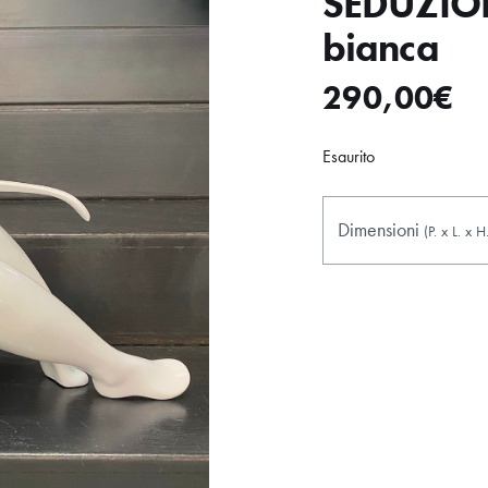
SEDUZIO
bianca
290,00
€
Esaurito
Dimensioni
(P.
x
L.
x
H