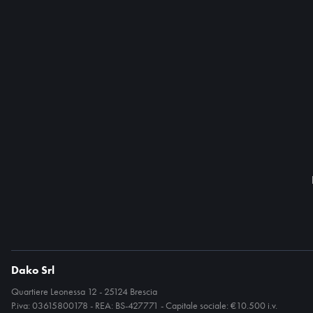
Dako Srl
Quartiere Leonessa 12 - 25124 Brescia
P.iva: 03615800178 - REA: BS-427771 - Capitale sociale: €10.500 i.v.