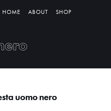
HOME
ABOUT
SHOP
Non ci sono al momento prodotti nel carrello
nero
esta uomo nero