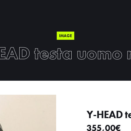
IMAGE
EAD testa uomo 
Y-HEAD t
355,00
€