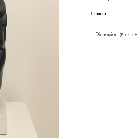
Esaurito
Dimensioni
(P.
x
L.
x
H