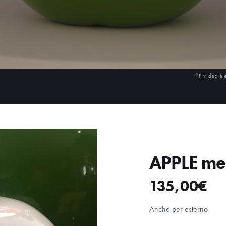
*il video è 
APPLE me
135,00
€
Anche per esterno