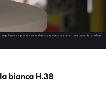
esemplificativo e può non coincidere esattamente con la versione scelta del prodotto.
la bianca H.38