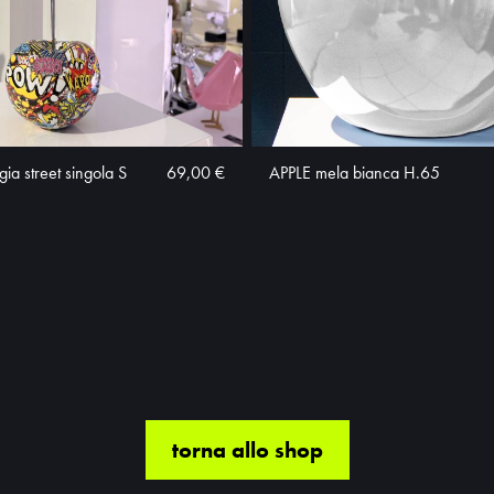
ia street singola S
69,00 €
APPLE mela bianca H.65
torna allo shop