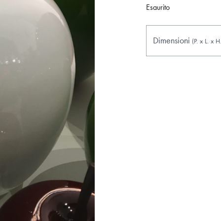
Esaurito
Dimensioni
(P.
x
L.
x
H