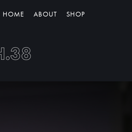
HOME
ABOUT
SHOP
Non ci sono al momento prodotti nel carrello
H.38