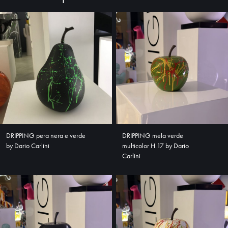
DRIPPING pera nera e verde
DRIPPING mela verde
by Dario Carlini
multicolor H.17 by Dario
Carlini