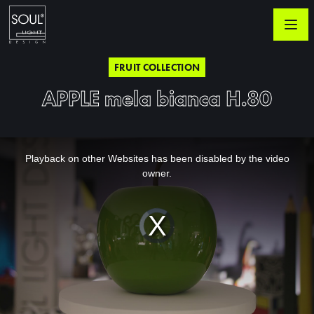
FRUIT COLLECTION
APPLE mela bianca H.80
This
is
a
Playback on other Websites has been disabled by the video
modal
window.
owner.
Video
Player
is
loading.