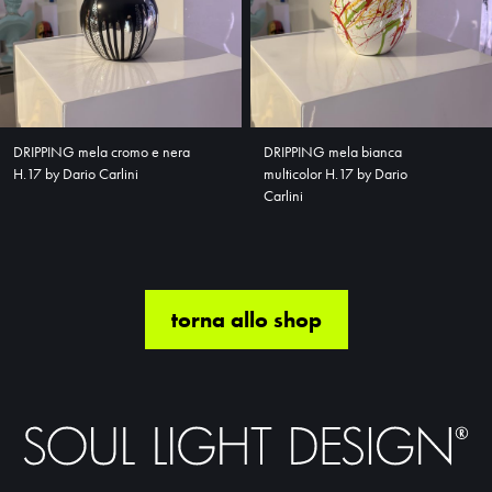
DRIPPING mela cromo e nera
DRIPPING mela bianca
H.17 by Dario Carlini
multicolor H.17 by Dario
Carlini
torna allo shop