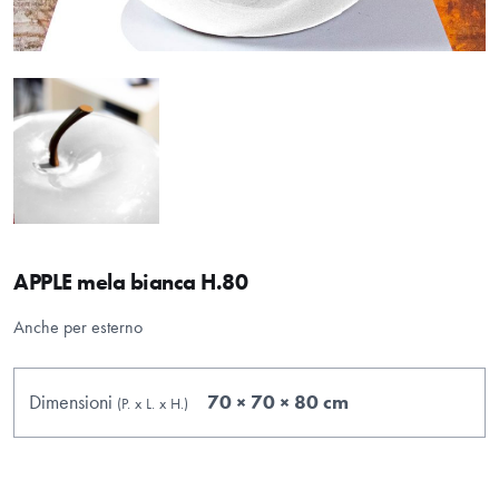
APPLE mela bianca H.80
Anche per esterno
Dimensioni
70 × 70 × 80 cm
(P.
x
L.
x
H.
)