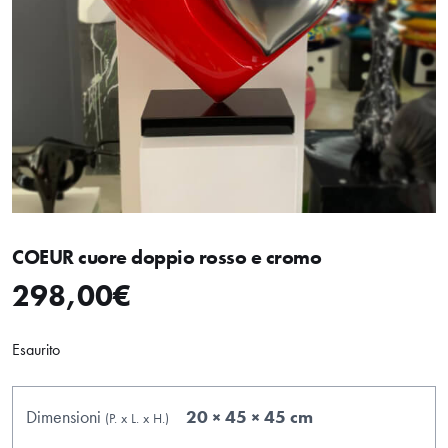
COEUR cuore doppio rosso e cromo
298,00
€
Esaurito
Dimensioni
20 × 45 × 45 cm
(P.
x
L.
x
H.
)