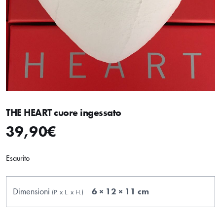
THE HEART cuore ingessato
39,90
€
Esaurito
Dimensioni
6 × 12 × 11 cm
(P.
x
L.
x
H.
)