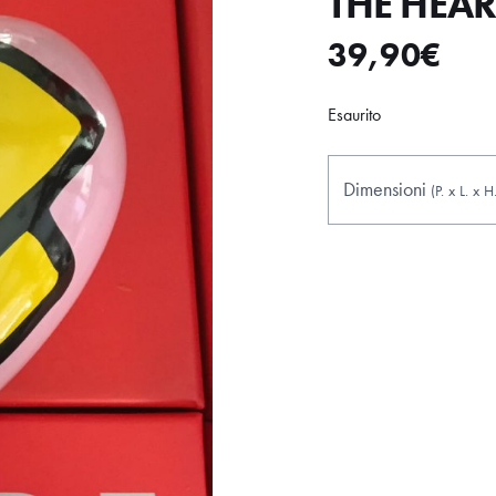
THE HEART
39,90
€
Esaurito
Dimensioni
(P.
x
L.
x
H