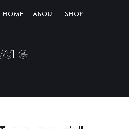
HOME
ABOUT
SHOP
Non ci sono al momento prodotti nel carrello
sa e