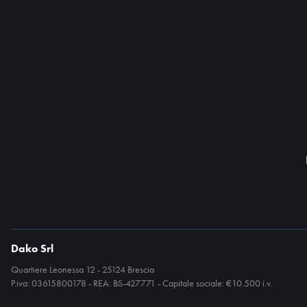
Dako Srl
Quartiere Leonessa 12 - 25124 Brescia
P.iva: 03615800178 - REA: BS-427771 - Capitale sociale: €10.500 i.v.