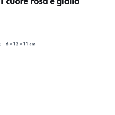
 cuore rosa e giallo
6 × 12 × 11 cm
.
)