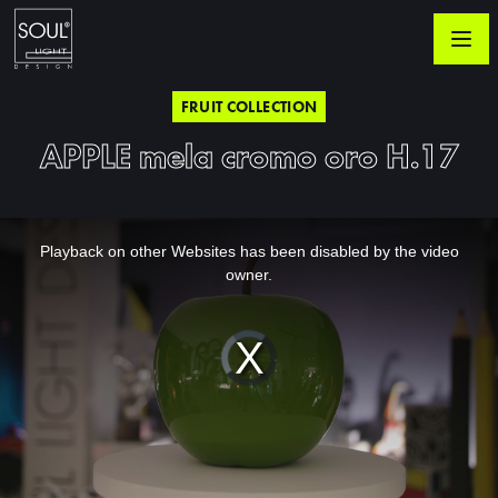
FRUIT COLLECTION
APPLE mela cromo oro H.17
This
is
a
Playback on other Websites has been disabled by the video
modal
window.
owner.
Video
Player
is
loading.