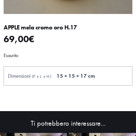
APPLE mela cromo oro H.17
69,00
€
Esaurito
Dimensioni
15 × 15 × 17 cm
(P.
x
L.
x
H.
)
Ti potrebbero interessare...