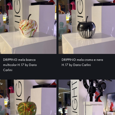
HOME
ABOUT
SHOP
DRIPPING mela bianca
DRIPPING mela cromo e nera
multicolor H.17 by Dario
H.17 by Dario Carlini
Carlini